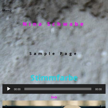
Menü
Nina Schwabe
Sample Page
Stimmfarbe
Audio-
00:00
00:00
Player
link