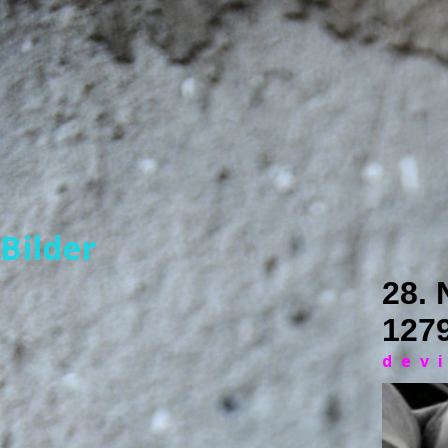
Bilder
28.
1279
dev