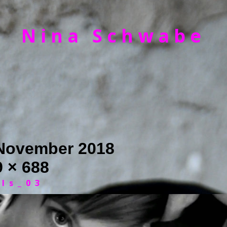
Nina Schwabe
 November 2018
 × 688
ils_03