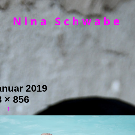
Nina Schwabe
anuar 2019
 × 856
l 1