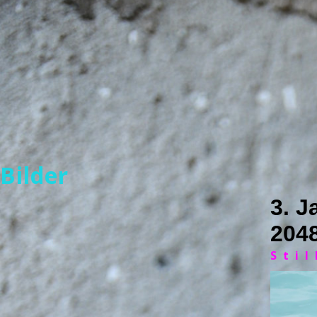
Bilder
3. J
2048
Stil